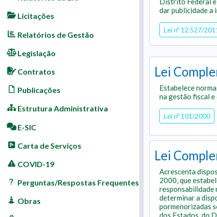
Distrito Federal e
dar publicidade a
Licitações
Lei nº 12.527/201
Relatórios de Gestão
Legislação
Lei Comple
Contratos
Estabelece normas
Publicações
na gestão fiscal e
Estrutura Administrativa
Lei nº 101/2000
E-SIC
Carta de Serviços
Lei Comple
COVID-19
Acrescenta dispos
2000, que estabel
Perguntas/Respostas Frequentes
responsabilidade n
determinar a disp
Obras
pormenorizadas so
dos Estados, do D