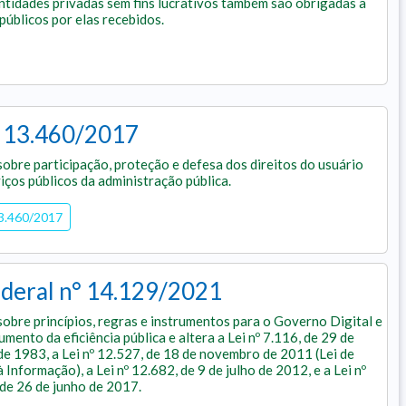
 Entidades privadas sem fins lucrativos também são obrigadas a
públicos por elas recebidos.
º 13.460/2017
obre participação, proteção e defesa dos direitos do usuário
iços públicos da administração pública.
13.460/2017
ederal n° 14.129/2021
obre princípios, regras e instrumentos para o Governo Digital e
umento da eficiência pública e altera a Lei nº 7.116, de 29 de
e 1983, a Lei nº 12.527, de 18 de novembro de 2011 (Lei de
 Informação), a Lei nº 12.682, de 9 de julho de 2012, e a Lei nº
de 26 de junho de 2017.