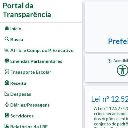
Portal da
Transparência
Início
Busca
Prefe
Atrib. e Comp. do P. Executivo
Acessibi
Emendas Parlamentares
Transporte Escolar
Receita
Despesas
Lei nº 12.
Diárias/Passagens
A Lei nº 12.527/2
criou mecanismos 
Servidores
dos órgãos e enti
conjunto de padrõ
Relatórios da LRF