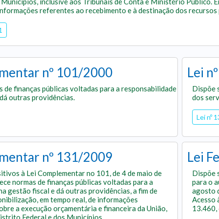
 Municípios, inclusive aos Tribunais de Conta e Ministério Público.
 informações referentes ao recebimento e à destinação dos recursos 
1
mentar nº 101/2000
Lei n
 de finanças públicas voltadas para a responsabilidade
Dispõe s
 dá outras providências.
dos serv
Lei nº 
mentar nº 131/2009
Lei F
itivos à Lei Complementar no 101, de 4 de maio de
Dispõe s
ece normas de finanças públicas voltadas para a
para o a
a gestão fiscal e dá outras providências, a fim de
agosto d
onibilização, em tempo real, de informações
Acesso à
bre a execução orçamentária e financeira da União,
13.460, 
istrito Federal e dos Municípios.